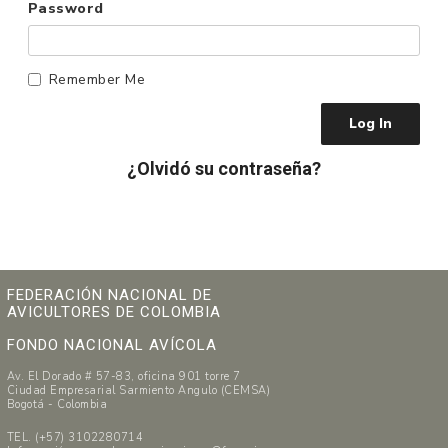
Password
Remember Me
¿Olvidó su contraseña?
FEDERACIÓN NACIONAL DE
AVICULTORES DE COLOMBIA
FONDO NACIONAL AVÍCOLA
Av. El Dorado # 57-83, oficina 901 torre 7
Ciudad Empresarial Sarmiento Angulo (CEMSA)
Bogotá - Colombia
TEL. (+57) 3102280714