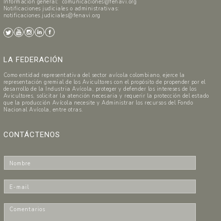
Información general: comunicaciones@fenavi.org
Notificaciones judiciales o administrativas:
notificaciones.judiciales@fenavi.org
LA FEDERACIÓN
Como entidad representativa del sector avícola colombiano, ejerce la
representación gremial de los Avicultores con el propósito de propender por el
desarrollo de la Industria Avícola, proteger y defender los intereses de los
Avicultores, solicitar la atención necesaria y requerir la protección del estado
que la producción Avícola necesite y Administrar los recursos del Fondo
Nacional Avícola, entre otras.
CONTÁCTENOS
N
o
m
E
b
-
r
m
C
e
a
o
*