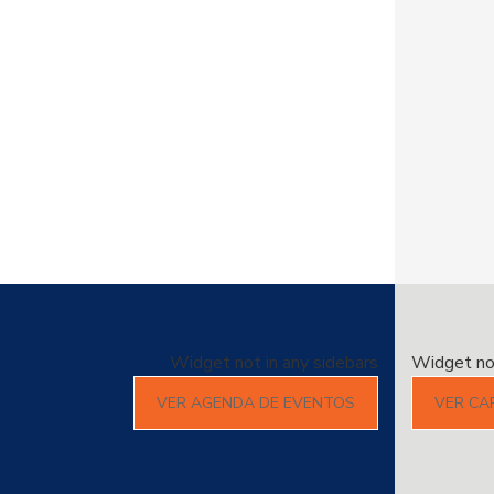
Widget not in any sidebars
Widget not
VER AGENDA DE EVENTOS
VER CA