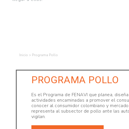
AVICULTORES
DE
COLOMBIA
Skip
>
Programa Pollo
to
content
PROGRAMA POLLO
Es el Programa de FENAVI que planea, diseña
actividades encaminadas a promover el consu
conocer al consumidor colombiano y mercado
representa al subsector de pollo ante las aut
vigilan.