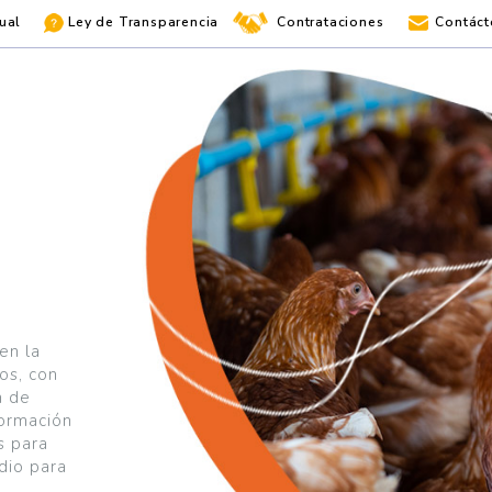
ual
Ley de Transparencia
Contrataciones
Contáct
en la
os, con
n de
formación
s para
dio para