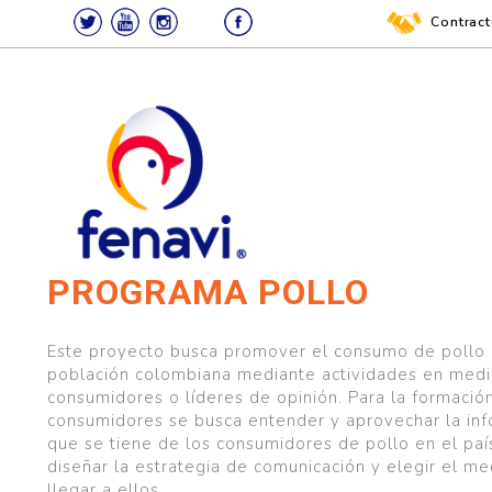
Contract
Search
for:
PROGRAMA POLLO
FENAVI –
Federación Nacional de
Avicultores de Colombia
FEDERACIÓN
Este proyecto busca promover el consumo de pollo 
población colombiana mediante actividades en medi
consumidores o líderes de opinión. Para la formació
NACIONAL
consumidores se busca entender y aprovechar la in
que se tiene de los consumidores de pollo en el paí
DE
diseñar la estrategia de comunicación y elegir el me
llegar a ellos.