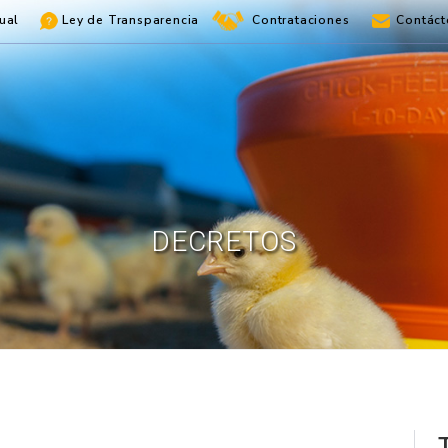
ual
Ley de Transparencia
Contrataciones
Contáct
DECRETOS