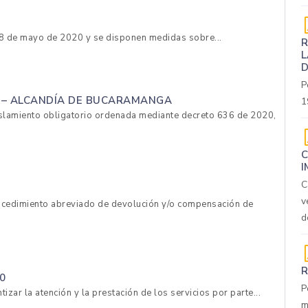
l 8 de mayo de 2020 y se disponen medidas sobre...
R
L
D
P
0 – ALCANDÍA DE BUCARAMANGA
1
islamiento obligatorio ordenada mediante decreto 636 de 2020,
C
I
C
v
rocedimiento abreviado de devolución y/o compensación de
d
R
0
P
zar la atención y la prestación de los servicios por parte...
m