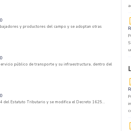
a
0
rabajadores y productores del campo y se adoptan otras
R
P
S
u
0
ervicio público de transporte y su infraestructura, dentro del
R
0
P
4 del Estatuto Tributario y se modifica el Decreto 1625...
i
c