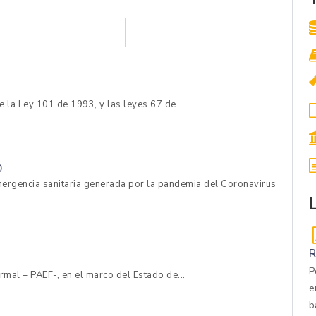
e la Ley 101 de 1993, y las leyes 67 de...
0
 emergencia sanitaria generada por la pandemia del Coronavirus
R
P
mal – PAEF-, en el marco del Estado de...
e
b