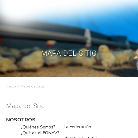
Skip
to
Contractual
Ley de
Contrataciones
Transparencia
content
Contáctenos
Regístrese – Solo
Inicia Sesión
avicultores
MAPA DEL SITIO
>
Mapa del Sitio
Mapa del Sitio
NOSOTROS
La Federación
¿Quiénes Somos?
¿Qué es el FONAV?