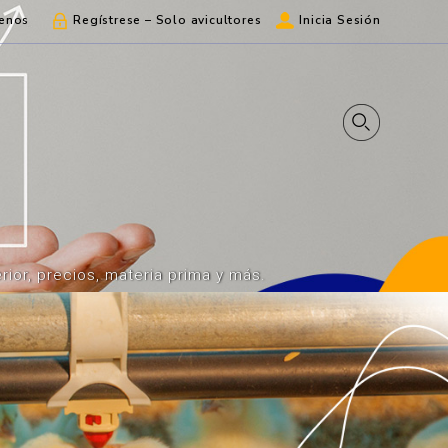
enos
Regístrese – Solo avicultores
Inicia Sesión
ior, precios, materia prima y más.