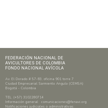
FEDERACIÓN NACIONAL DE
AVICULTORES DE COLOMBIA
FONDO NACIONAL AVÍCOLA
Av. El Dorado # 57-83, oficina 901 torre 7
Ciudad Empresarial Sarmiento Angulo (CEMSA)
Bogotá - Colombia
TEL. (+57) 3102280714
Información general: comunicaciones@fenavi.org
Notificaciones judiciales o administrativas: