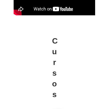
C
u
r
s
o
s