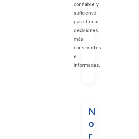
confiable y
suficiente
para tomar
decisiones
más
conscientes
e
informadas.
N
o
r