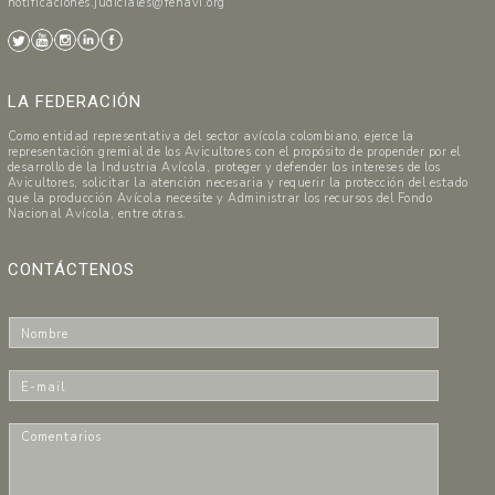
notificaciones.judiciales@fenavi.org
LA FEDERACIÓN
Como entidad representativa del sector avícola colombiano, ejerce la
representación gremial de los Avicultores con el propósito de propender por el
desarrollo de la Industria Avícola, proteger y defender los intereses de los
Avicultores, solicitar la atención necesaria y requerir la protección del estado
que la producción Avícola necesite y Administrar los recursos del Fondo
Nacional Avícola, entre otras.
CONTÁCTENOS
N
o
m
E
b
-
r
m
C
e
a
o
*
i
m
l