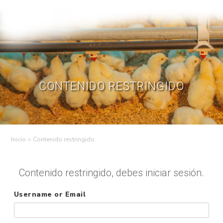
Skip
to
Contractual
Ley de
Contrataciones
Transparencia
content
Contáctenos
Regístrese – Solo
Inicia Sesión
avicultores
CONTENIDO RESTRINGIDO
>
Contenido restringido
Contenido restringido, debes iniciar sesión.
Username or Email