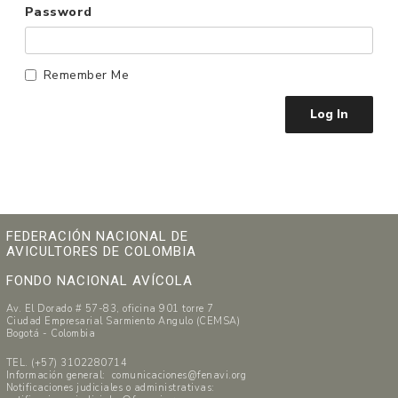
Password
Remember Me
FEDERACIÓN NACIONAL DE
AVICULTORES DE COLOMBIA
FONDO NACIONAL AVÍCOLA
Av. El Dorado # 57-83, oficina 901 torre 7
Ciudad Empresarial Sarmiento Angulo (CEMSA)
Bogotá - Colombia
TEL. (+57) 3102280714
Información general: comunicaciones@fenavi.org
Notificaciones judiciales o administrativas: