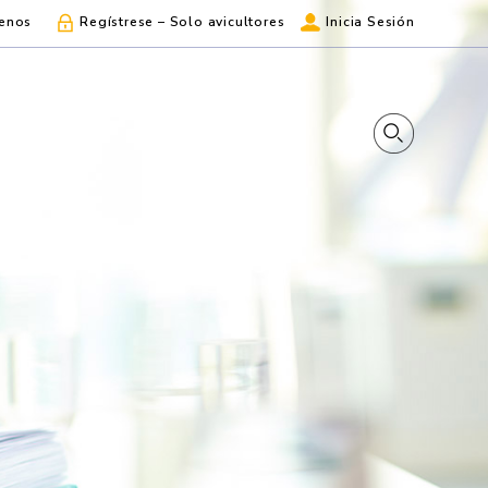
enos
Regístrese – Solo avicultores
Inicia Sesión