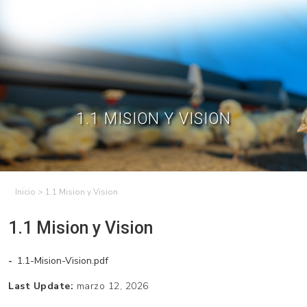
Skip
to
Contractual
Ley de
Contrataciones
Transparencia
content
Contáctenos
Regístrese – Solo
Inicia Sesión
avicultores
1.1 MISION Y VISION
>
1.1 Mision y Vision
1.1 Mision y Vision
1.1-Mision-Vision.pdf
Last Update:
marzo 12, 2026