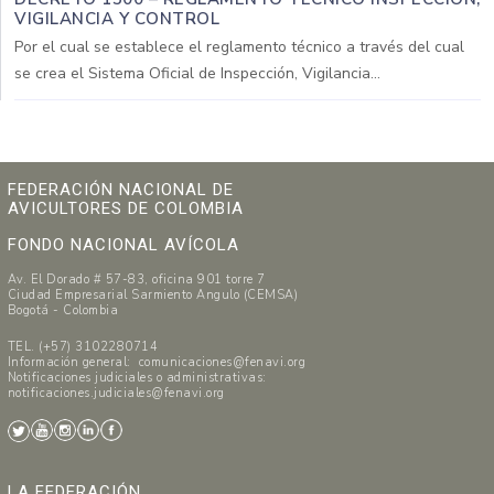
VIGILANCIA Y CONTROL
Por el cual se establece el reglamento técnico a través del cual
se crea el Sistema Oficial de Inspección, Vigilancia...
FEDERACIÓN NACIONAL DE
AVICULTORES DE COLOMBIA
FONDO NACIONAL AVÍCOLA
Av. El Dorado # 57-83, oficina 901 torre 7
Ciudad Empresarial Sarmiento Angulo (CEMSA)
Bogotá - Colombia
TEL. (+57) 3102280714
Información general: comunicaciones@fenavi.org
Notificaciones judiciales o administrativas:
notificaciones.judiciales@fenavi.org
LA FEDERACIÓN