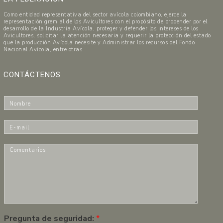
Como entidad representativa del sector avícola colombiano, ejerce la
representación gremial de los Avicultores con el propósito de propender por el
desarrollo de la Industria Avícola, proteger y defender los intereses de los
Avicultores, solicitar la atención necesaria y requerir la protección del estado
que la producción Avícola necesite y Administrar los recursos del Fondo
Nacional Avícola, entre otras.
CONTÁCTENOS
N
o
m
E
b
-
r
m
C
e
a
o
*
i
m
l
e
*
n
t
a
r
Pregunta de seguridad:
*