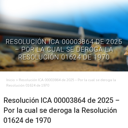
Skip
to
Contractual
Ley de
Contrataciones
Transparencia
content
Contáctenos
Regístrese – Solo
Inicia Sesión
avicultores
RESOLUCIÓN ICA 00003864 DE 2025
– POR LA CUAL SE DEROGA LA
RESOLUCIÓN 01624 DE 1970
>
Resolución ICA 00003864 de 2025 – Por la cual se deroga la
Resolución 01624 de 1970
Resolución ICA 00003864 de 2025 –
Por la cual se deroga la Resolución
01624 de 1970