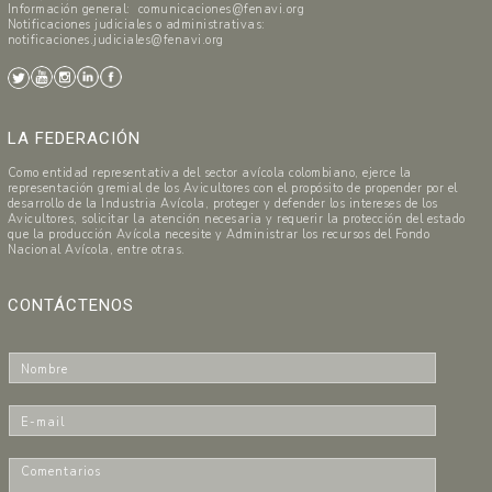
Información general: comunicaciones@fenavi.org
Notificaciones judiciales o administrativas:
notificaciones.judiciales@fenavi.org
LA FEDERACIÓN
Como entidad representativa del sector avícola colombiano, ejerce la
representación gremial de los Avicultores con el propósito de propender por el
desarrollo de la Industria Avícola, proteger y defender los intereses de los
Avicultores, solicitar la atención necesaria y requerir la protección del estado
que la producción Avícola necesite y Administrar los recursos del Fondo
Nacional Avícola, entre otras.
CONTÁCTENOS
N
o
m
E
b
-
r
m
C
e
a
o