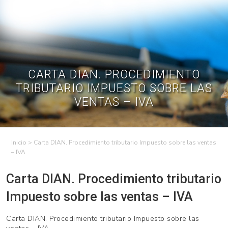
Skip
to
Contractual
Ley de
Contrataciones
Transparencia
content
Contáctenos
Regístrese – Solo
Inicia Sesión
avicultores
CARTA DIAN. PROCEDIMIENTO
TRIBUTARIO IMPUESTO SOBRE LAS
VENTAS – IVA
>
Carta DIAN. Procedimiento tributario Impuesto sobre las ventas
– IVA
Carta DIAN. Procedimiento tributario
Impuesto sobre las ventas – IVA
Carta DIAN. Procedimiento tributario Impuesto sobre las