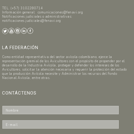
TEL. (+57) 3102280714
Información general: comunicaciones@fenavi.org
Notificaciones judiciales o administrativas:
notificaciones.judiciales@fenavi.org
LA FEDERACIÓN
Como entidad representativa del sector avícola colombiano, ejerce la
representación gremial de los Avicultores con el propósito de propender por el
desarrollo de la Industria Avícola, proteger y defender los intereses de los
Avicultores, solicitar la atención necesaria y requerir la protección del estado
que la producción Avícola necesite y Administrar los recursos del Fondo
Nacional Avícola, entre otras.
CONTÁCTENOS
N
o
m
E
b
-
r