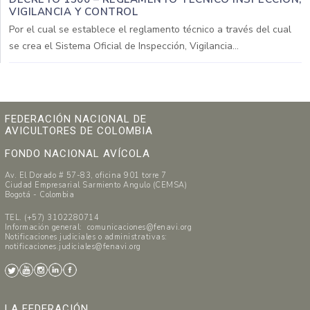
VIGILANCIA Y CONTROL
Por el cual se establece el reglamento técnico a través del cual
se crea el Sistema Oficial de Inspección, Vigilancia...
FEDERACIÓN NACIONAL DE
AVICULTORES DE COLOMBIA
FONDO NACIONAL AVÍCOLA
Av. El Dorado # 57-83, oficina 901 torre 7
Ciudad Empresarial Sarmiento Angulo (CEMSA)
Bogotá - Colombia
TEL. (+57) 3102280714
Información general: comunicaciones@fenavi.org
Notificaciones judiciales o administrativas:
notificaciones.judiciales@fenavi.org
LA FEDERACIÓN