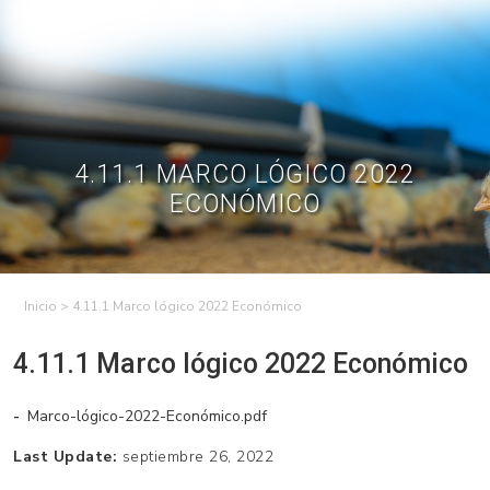
Skip
to
Contractual
Ley de
Contrataciones
Transparencia
content
Contáctenos
Regístrese – Solo
Inicia Sesión
avicultores
4.11.1 MARCO LÓGICO 2022
ECONÓMICO
>
4.11.1 Marco lógico 2022 Económico
4.11.1 Marco lógico 2022 Económico
Marco-lógico-2022-Económico.pdf
Last Update:
septiembre 26, 2022