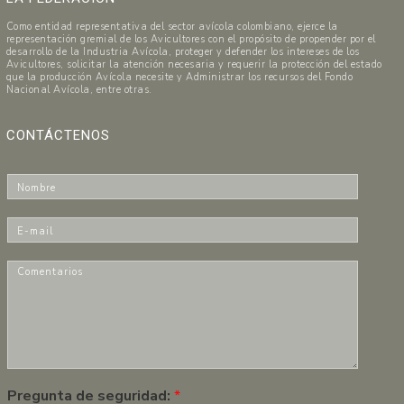
Como entidad representativa del sector avícola colombiano, ejerce la
representación gremial de los Avicultores con el propósito de propender por el
desarrollo de la Industria Avícola, proteger y defender los intereses de los
Avicultores, solicitar la atención necesaria y requerir la protección del estado
que la producción Avícola necesite y Administrar los recursos del Fondo
Nacional Avícola, entre otras.
CONTÁCTENOS
N
o
m
E
b
-
r
m
C
e
a
o
*
i
m
l
e
*
n
t
a
r
Pregunta de seguridad:
*