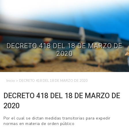
Skip
to
Contractual
Ley de
Contrataciones
Transparencia
content
Contáctenos
Regístrese – Solo
Inicia Sesión
avicultores
DECRETO 418 DEL 18 DE MARZO DE
2020
>
DECRETO 418 DEL 18 DE MARZO DE 2020
DECRETO 418 DEL 18 DE MARZO DE
2020
Por el cual se dictan medidas transitorias para expedir
normas en materia de orden público