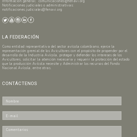
Información general: comunicaciones@fenavi.org
Notificaciones judiciales o administrativas:
notificaciones.judiciales@fenavi.org
LA FEDERACIÓN
Como entidad representativa del sector avícola colombiano, ejerce la
representación gremial de los Avicultores con el propósito de propender por el
desarrollo de la Industria Avícola, proteger y defender los intereses de los
Avicultores, solicitar la atención necesaria y requerir la protección del estado
que la producción Avícola necesite y Administrar los recursos del Fondo
Nacional Avícola, entre otras.
CONTÁCTENOS
N
o
m
E
b
-
r
m
C
e
a
o
*