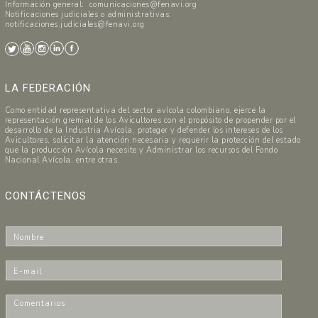
Información general: comunicaciones@fenavi.org
Notificaciones judiciales o administrativas:
notificaciones.judiciales@fenavi.org
LA FEDERACIÓN
Como entidad representativa del sector avícola colombiano, ejerce la
representación gremial de los Avicultores con el propósito de propender por el
desarrollo de la Industria Avícola, proteger y defender los intereses de los
Avicultores, solicitar la atención necesaria y requerir la protección del estado
que la producción Avícola necesite y Administrar los recursos del Fondo
Nacional Avícola, entre otras.
CONTÁCTENOS
N
o
m
E
b
-
r
m
C
e
a
o