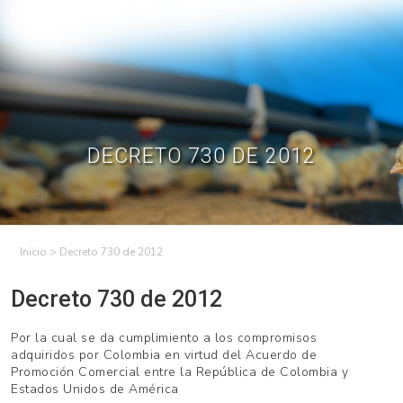
Skip
to
Contractual
Ley de
Contrataciones
Transparencia
content
Contáctenos
Regístrese – Solo
Inicia Sesión
avicultores
DECRETO 730 DE 2012
>
Decreto 730 de 2012
Decreto 730 de 2012
Por la cual se da cumplimiento a los compromisos
adquiridos por Colombia en virtud del Acuerdo de
Promoción Comercial entre la República de Colombia y
Estados Unidos de América