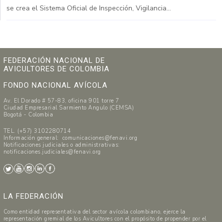
se crea el Sistema Oficial de Inspección, Vigilancia...
FEDERACIÓN NACIONAL DE
AVICULTORES DE COLOMBIA
FONDO NACIONAL AVÍCOLA
Av. El Dorado # 57-83, oficina 901 torre 7
Ciudad Empresarial Sarmiento Angulo (CEMSA)
Bogotá - Colombia
TEL. (+57) 3102280714
Información general: comunicaciones@fenavi.org
Notificaciones judiciales o administrativas:
notificaciones.judiciales@fenavi.org
LA FEDERACIÓN
Como entidad representativa del sector avícola colombiano, ejerce la
representación gremial de los Avicultores con el propósito de propender por el