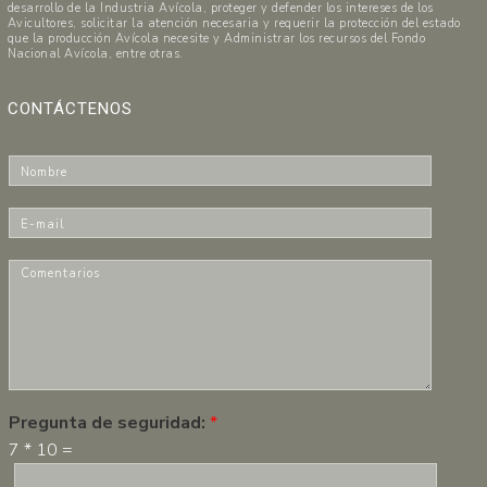
desarrollo de la Industria Avícola, proteger y defender los intereses de los
Avicultores, solicitar la atención necesaria y requerir la protección del estado
que la producción Avícola necesite y Administrar los recursos del Fondo
Nacional Avícola, entre otras.
CONTÁCTENOS
N
o
m
E
b
-
r
m
C
e
a
o
*
i
m
l
e
*
n
t
a
r
Pregunta de seguridad:
*
i
7
*
10
=
o