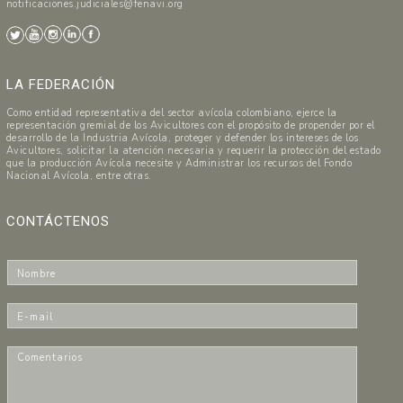
notificaciones.judiciales@fenavi.org
LA FEDERACIÓN
Como entidad representativa del sector avícola colombiano, ejerce la
representación gremial de los Avicultores con el propósito de propender por el
desarrollo de la Industria Avícola, proteger y defender los intereses de los
Avicultores, solicitar la atención necesaria y requerir la protección del estado
que la producción Avícola necesite y Administrar los recursos del Fondo
Nacional Avícola, entre otras.
CONTÁCTENOS
N
o
m
E
b
-
r
m
C
e
a
o
*
i
m
l