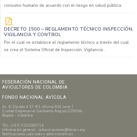
consumo humano de acuerdo con el riesgo en salud pública.
DECRETO 1500 – REGLAMENTO TÉCNICO INSPECCIÓN,
VIGILANCIA Y CONTROL
Por el cual se establece el reglamento técnico a través del cual
se crea el Sistema Oficial de Inspección, Vigilancia...
FEDERACIÓN NACIONAL DE
AVICULTORES DE COLOMBIA
FONDO NACIONAL AVÍCOLA
Av. El Dorado # 57-83, oficina 901 torre 7
Ciudad Empresarial Sarmiento Angulo (CEMSA)
Bogotá - Colombia
TEL. (+57) 3102280714
Información general: comunicaciones@fenavi.org
Notificaciones judiciales o administrativas: