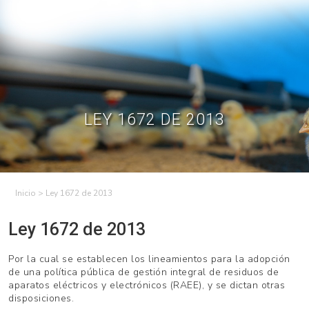
Skip
to
Contractual
Ley de
Contrataciones
Transparencia
content
Contáctenos
Regístrese – Solo
Inicia Sesión
avicultores
LEY 1672 DE 2013
>
Ley 1672 de 2013
Ley 1672 de 2013
Por la cual se establecen los lineamientos para la adopción
de una política pública de gestión integral de residuos de
aparatos eléctricos y electrónicos (RAEE), y se dictan otras
disposiciones.