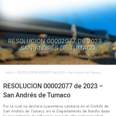
Skip
to
Contractual
Ley de
Contrataciones
Transparencia
content
Contáctenos
Regístrese – Solo
Inicia Sesión
avicultores
RESOLUCION 00002077 DE 2023 –
SAN ANDRÉS DE TUMACO
>
RESOLUCION 00002077 de 2023 – San Andrés de Tumaco
RESOLUCION 00002077 de 2023 –
San Andrés de Tumaco
Por la cual se declara cuarentena sanitaria en el Distrito de
San Andrés de Tumaco, en el Departamento de Nariño dada