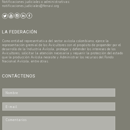
Notificaciones judiciales o administrativas:
notificaciones.judiciales@fenavi.org
LA FEDERACIÓN
Como entidad representativa del sector avícola colombiano, ejerce la
representación gremial de los Avicultores con el propósito de propender por el
desarrollo de la Industria Avícola, proteger y defender los intereses de los
Avicultores, solicitar la atención necesaria y requerir la protección del estado
que la producción Avícola necesite y Administrar los recursos del Fondo
Nacional Avícola, entre otras.
CONTÁCTENOS
N
o
m
E
b
-
r
m
C
e
a
o
*
i