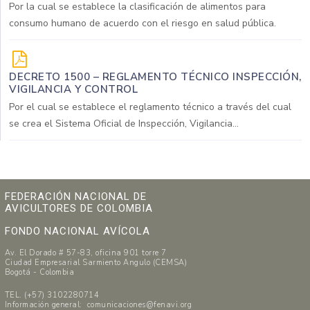
Por la cual se establece la clasificación de alimentos para
consumo humano de acuerdo con el riesgo en salud pública.
DECRETO 1500 – REGLAMENTO TÉCNICO INSPECCIÓN,
VIGILANCIA Y CONTROL
Por el cual se establece el reglamento técnico a través del cual
se crea el Sistema Oficial de Inspección, Vigilancia...
FEDERACIÓN NACIONAL DE
AVICULTORES DE COLOMBIA
FONDO NACIONAL AVÍCOLA
Av. El Dorado # 57-83, oficina 901 torre 7
Ciudad Empresarial Sarmiento Angulo (CEMSA)
Bogotá - Colombia
TEL. (+57) 3102280714
Información general: comunicaciones@fenavi.org