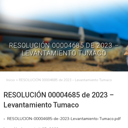
Skip
to
Contractual
Ley de
Contrataciones
Transparencia
content
Contáctenos
Regístrese – Solo
Inicia Sesión
avicultores
RESOLUCIÓN 00004685 DE 2023 –
LEVANTAMIENTO TUMACO
>
RESOLUCIÓN 00004685 de 2023 – Levantamiento Tumaco
RESOLUCIÓN 00004685 de 2023 –
Levantamiento Tumaco
RESOLUCION-00004685-de-2023-Levantamiento-Tumaco.pdf