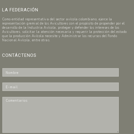
LA FEDERACIÓN
Como entidad representativa del sector avícola colombiano, ejerce la
representación gremial de los Avicultores con el propósito de propender por el
desarrollo de la Industria Avícola, proteger y defender los intereses de los
Avicultores, solicitar la atención necesaria y requerir la protección del estado
que la producción Avícola necesite y Administrar los recursos del Fondo
Nacional Avícola, entre otras.
CONTÁCTENOS
N
o
m
E
b
-
r
m
C
e
a
o
*
i
m
l
e
*
n
t