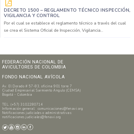
DECRETO 1500 – REGLAMENTO TÉCNICO INSPECCIÓN,
VIGILANCIA Y CONTROL
Por el cual se establece el reglamento técnico a través del cual
se crea el Sistema Oficial de Inspección, Vigilancia...
FEDERACIÓN NACIONAL DE
AVICULTORES DE COLOMBIA
FONDO NACIONAL AVÍCOLA
Av. El Dorado # 57-83, oficina 901 torre 7
Ciudad Empresarial Sarmiento Angulo (CEMSA)
Bogotá - Colombia
TEL. (+57) 3102280714
Información general: comunicaciones@fenavi.org
Notificaciones judiciales o administrativas:
notificaciones.judiciales@fenavi.org