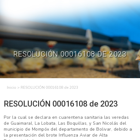
Skip
to
Contractual
Ley de
Contrataciones
Transparencia
content
Contáctenos
Regístrese – Solo
Inicia Sesión
avicultores
RESOLUCIÓN 00016108 DE 2023
>
RESOLUCIÓN 00016108 de 2023
RESOLUCIÓN 00016108 de 2023
Por la cual se declara en cuarentena sanitaria las veredas
de Guaimaral, La Lobata, Las Boquillas, y San Nicolás del
municipio de Mompóx del departamento de Bolivar, debido a
la presentación del brote Influenza Aviar de Alta