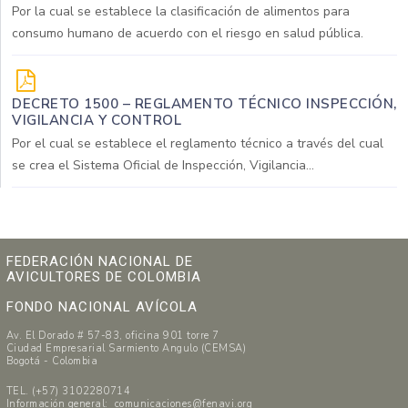
Por la cual se establece la clasificación de alimentos para
consumo humano de acuerdo con el riesgo en salud pública.
DECRETO 1500 – REGLAMENTO TÉCNICO INSPECCIÓN,
VIGILANCIA Y CONTROL
Por el cual se establece el reglamento técnico a través del cual
se crea el Sistema Oficial de Inspección, Vigilancia...
FEDERACIÓN NACIONAL DE
AVICULTORES DE COLOMBIA
FONDO NACIONAL AVÍCOLA
Av. El Dorado # 57-83, oficina 901 torre 7
Ciudad Empresarial Sarmiento Angulo (CEMSA)
Bogotá - Colombia
TEL. (+57) 3102280714
Información general: comunicaciones@fenavi.org