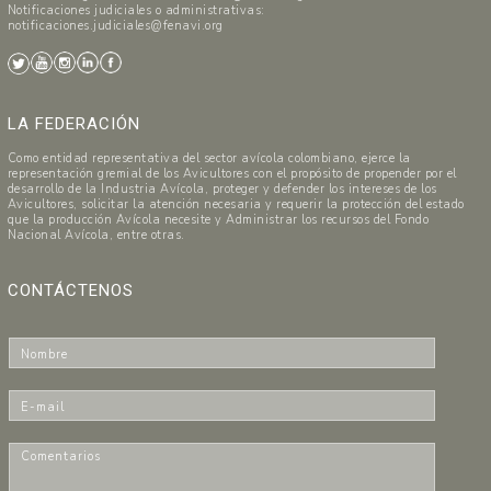
Notificaciones judiciales o administrativas:
notificaciones.judiciales@fenavi.org
LA FEDERACIÓN
Como entidad representativa del sector avícola colombiano, ejerce la
representación gremial de los Avicultores con el propósito de propender por el
desarrollo de la Industria Avícola, proteger y defender los intereses de los
Avicultores, solicitar la atención necesaria y requerir la protección del estado
que la producción Avícola necesite y Administrar los recursos del Fondo
Nacional Avícola, entre otras.
CONTÁCTENOS
N
o
m
E
b
-
r
m
C
e
a
o
*
i