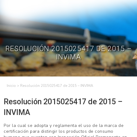
Skip
to
Contractual
Ley de
Contrataciones
Transparencia
content
Contáctenos
Regístrese – Solo
Inicia Sesión
avicultores
RESOLUCIÓN 2015025417 DE 2015 –
INVIMA
>
Resolución 2015025417 de 2015 – INVIMA
Resolución 2015025417 de 2015 –
INVIMA
Por la cual se adopta y reglamenta el uso de la marca de
certificación para distingir los productos de consumo