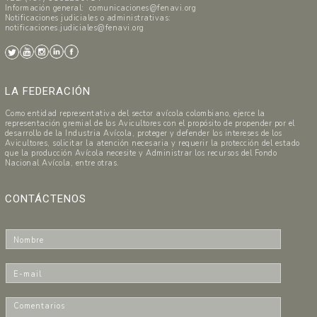
Información general: comunicaciones@fenavi.org
Notificaciones judiciales o administrativas:
notificaciones.judiciales@fenavi.org
LA FEDERACIÓN
Como entidad representativa del sector avícola colombiano, ejerce la
representación gremial de los Avicultores con el propósito de propender por el
desarrollo de la Industria Avícola, proteger y defender los intereses de los
Avicultores, solicitar la atención necesaria y requerir la protección del estado
que la producción Avícola necesite y Administrar los recursos del Fondo
Nacional Avícola, entre otras.
CONTÁCTENOS
N
o
m
E
b
-
r
m
C
e
a