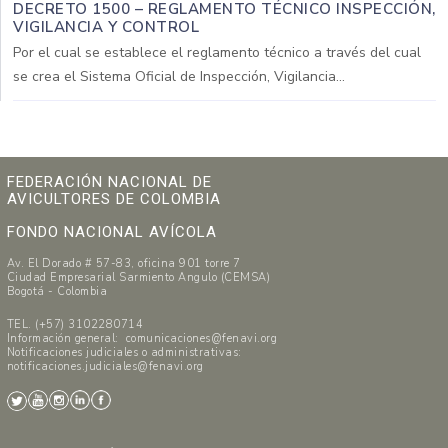
DECRETO 1500 – REGLAMENTO TÉCNICO INSPECCIÓN,
VIGILANCIA Y CONTROL
Por el cual se establece el reglamento técnico a través del cual
se crea el Sistema Oficial de Inspección, Vigilancia...
FEDERACIÓN NACIONAL DE
AVICULTORES DE COLOMBIA
FONDO NACIONAL AVÍCOLA
Av. El Dorado # 57-83, oficina 901 torre 7
Ciudad Empresarial Sarmiento Angulo (CEMSA)
Bogotá - Colombia
TEL. (+57) 3102280714
Información general: comunicaciones@fenavi.org
Notificaciones judiciales o administrativas:
notificaciones.judiciales@fenavi.org