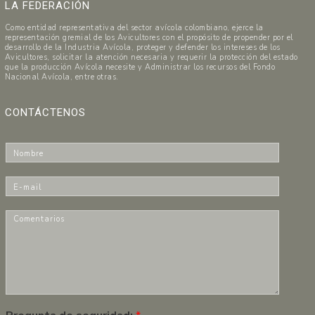
LA FEDERACIÓN
Como entidad representativa del sector avícola colombiano, ejerce la
representación gremial de los Avicultores con el propósito de propender por el
desarrollo de la Industria Avícola, proteger y defender los intereses de los
Avicultores, solicitar la atención necesaria y requerir la protección del estado
que la producción Avícola necesite y Administrar los recursos del Fondo
Nacional Avícola, entre otras.
CONTÁCTENOS
N
o
m
E
b
-
r
m
C
e
a
o
*
i
m
l
e
*
n
t
a