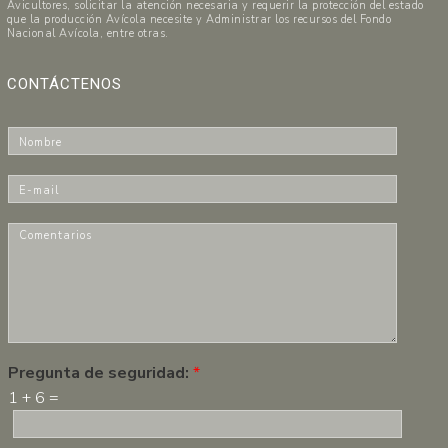
Avicultores, solicitar la atención necesaria y requerir la protección del estado
que la producción Avícola necesite y Administrar los recursos del Fondo
Nacional Avícola, entre otras.
CONTÁCTENOS
N
o
m
E
b
-
r
m
C
e
a
o
*
i
m
l
e
*
n
t
a
r
Pregunta de seguridad:
*
i
1
+
6
=
o
s