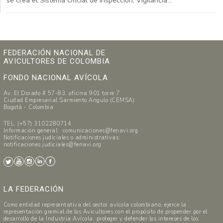
se crea el Sistema Oficial de Inspección, Vigilancia...
FEDERACIÓN NACIONAL DE
AVICULTORES DE COLOMBIA
FONDO NACIONAL AVÍCOLA
Av. El Dorado # 57-83, oficina 901 torre 7
Ciudad Empresarial Sarmiento Angulo (CEMSA)
Bogotá - Colombia
TEL. (+57) 3102280714
Información general: comunicaciones@fenavi.org
Notificaciones judiciales o administrativas:
notificaciones.judiciales@fenavi.org
LA FEDERACIÓN
Como entidad representativa del sector avícola colombiano, ejerce la
representación gremial de los Avicultores con el propósito de propender por el
desarrollo de la Industria Avícola, proteger y defender los intereses de los