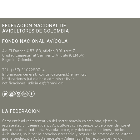
FEDERACIÓN NACIONAL DE
AVICULTORES DE COLOMBIA
FONDO NACIONAL AVÍCOLA
Av. El Dorado # 57-83, oficina 901 torre 7
Ciudad Empresarial Sarmiento Angulo (CEMSA)
Bogotá - Colombia
TEL. (+57) 3102280714
Información general: comunicaciones@fenavi.org
Notificaciones judiciales o administrativas:
notificaciones.judiciales@fenavi.org
LA FEDERACIÓN
Como entidad representativa del sector avícola colombiano, ejerce la
representación gremial de los Avicultores con el propósito de propender por el
desarrollo de la Industria Avícola, proteger y defender los intereses de los
Avicultores, solicitar la atención necesaria y requerir la protección del estado
que la producción Avícola necesite y Administrar los recursos del Fondo