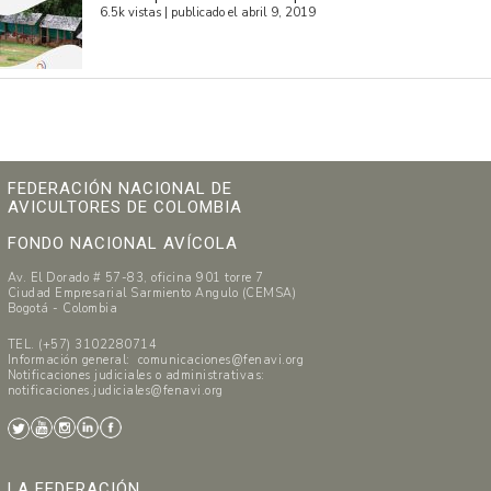
6.5k vistas
|
publicado el abril 9, 2019
FEDERACIÓN NACIONAL DE
AVICULTORES DE COLOMBIA
FONDO NACIONAL AVÍCOLA
Av. El Dorado # 57-83, oficina 901 torre 7
Ciudad Empresarial Sarmiento Angulo (CEMSA)
Bogotá - Colombia
TEL. (+57) 3102280714
Información general: comunicaciones@fenavi.org
Notificaciones judiciales o administrativas:
notificaciones.judiciales@fenavi.org
LA FEDERACIÓN