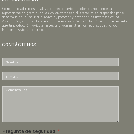
Como entidad representativa del sector avícola colombiano, ejerce la
representación gremial de los Avicultores con el propósito de propender por el
desarrollo de la Industria Avícola, proteger y defender los intereses de los
Avicultores, solicitar la atención necesaria y requerir la protección del estado
que la producción Avícola necesite y Administrar los recursos del Fondo
Nacional Avícola, entre otras.
CONTÁCTENOS
N
o
m
E
b
-
r
m
C
e
a
o
*
i
m
l
e
*
n
t
a
r
Pregunta de seguridad:
*