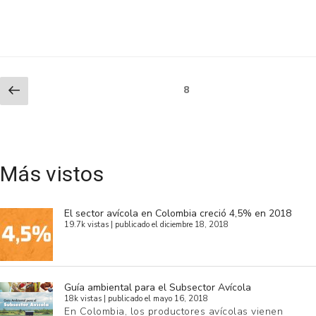
Paginación
Previous
Page
8
page
de
entradas
Más vistos
El sector avícola en Colombia creció 4,5% en 2018
19.7k vistas
|
publicado el diciembre 18, 2018
Guía ambiental para el Subsector Avícola
18k vistas
|
publicado el mayo 16, 2018
En Colombia, los productores avícolas vienen