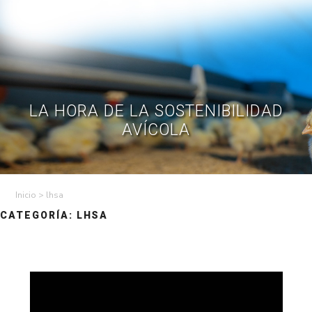
Skip
to
Contractual
Ley de
Contrataciones
Transparencia
content
Contáctenos
Regístrese – Solo
Inicia Sesión
avicultores
LA HORA DE LA SOSTENIBILIDAD
AVÍCOLA
>
lhsa
CATEGORÍA:
LHSA