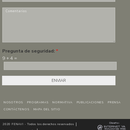
-
r
m
C
e
a
o
*
i
m
l
e
*
n
t
a
r
Pregunta de seguridad:
*
i
9
+
4
=
o
s
*
ENVIAR
NOSOTROS
PROGRAMAS
NORMATIVA
PUBLICACIONES
PRENSA
CONTÁCTENOS
MAPA DEL SITIO
2020 FENAVI - Todos los derechos reservados