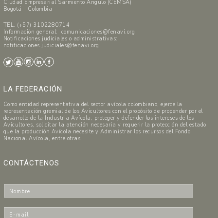
Ciudad Empresarial Sarmiento Angulo (CEMSA)
Bogotá - Colombia
TEL. (+57) 3102280714
Información general: comunicaciones@fenavi.org
Notificaciones judiciales o administrativas:
notificaciones.judiciales@fenavi.org
LA FEDERACIÓN
Como entidad representativa del sector avícola colombiano, ejerce la
representación gremial de los Avicultores con el propósito de propender por el
desarrollo de la Industria Avícola, proteger y defender los intereses de los
Avicultores, solicitar la atención necesaria y requerir la protección del estado
que la producción Avícola necesite y Administrar los recursos del Fondo
Nacional Avícola, entre otras.
CONTÁCTENOS
N
o
m
E
b