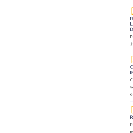
R
L
D
P
1
C
I
C
v
d
R
P
m