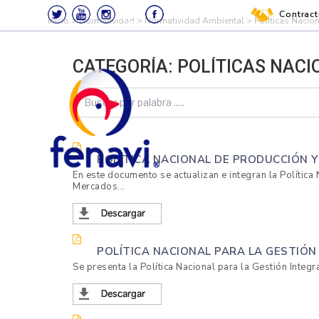
Contract
Skip
>
Normatividad
>
Normatividad Ambiental
>
Políticas Nacio
to
Search
content
for:
CATEGORÍA:
POLÍTICAS NAC
POLÍTICA NACIONAL DE PRODUCCIÓN 
En este documento se actualizan e integran la Política
Mercados...
FENAVI –
Federación Nacional de
Avicultores de Colombia
FEDERACIÓN
POLÍTICA NACIONAL PARA LA GESTIÓN 
NACIONAL
Se presenta la Política Nacional para la Gestión Integra
DE