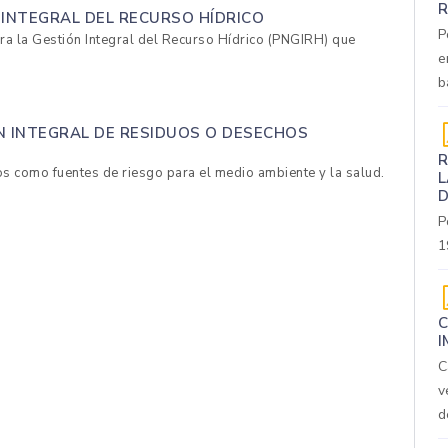
R
 INTEGRAL DEL RECURSO HÍDRICO
P
ara la Gestión Integral del Recurso Hídrico (PNGIRH) que
e
b
N INTEGRAL DE RESIDUOS O DESECHOS
R
s como fuentes de riesgo para el medio ambiente y la salud.
L
D
P
1
C
I
C
v
d