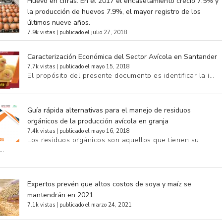
Huevo en cifras. En el 2017 el encasetamiento creció 7.5% y
la producción de huevos 7.9%, el mayor registro de los
últimos nueve años.
7.9k vistas
|
publicado el julio 27, 2018
Caracterización Económica del Sector Avícola en Santander
7.7k vistas
|
publicado el mayo 15, 2018
El propósito del presente documento es identificar la i…
Guía rápida alternativas para el manejo de residuos
orgánicos de la producción avícola en granja
7.4k vistas
|
publicado el mayo 16, 2018
Los residuos orgánicos son aquellos que tienen su
e…
Expertos prevén que altos costos de soya y maíz se
mantendrán en 2021
7.1k vistas
|
publicado el marzo 24, 2021