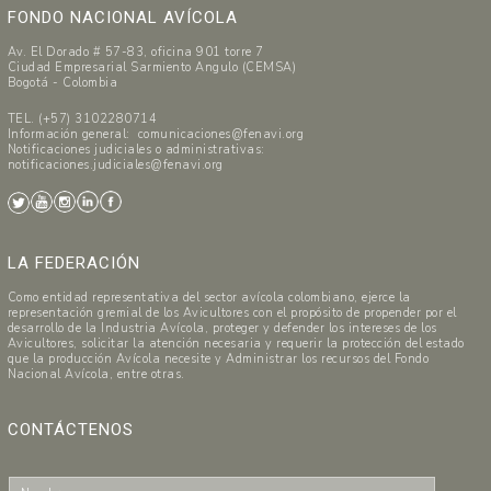
FONDO NACIONAL AVÍCOLA
Av. El Dorado # 57-83, oficina 901 torre 7
Ciudad Empresarial Sarmiento Angulo (CEMSA)
Bogotá - Colombia
TEL. (+57) 3102280714
Información general: comunicaciones@fenavi.org
Notificaciones judiciales o administrativas:
notificaciones.judiciales@fenavi.org
LA FEDERACIÓN
Como entidad representativa del sector avícola colombiano, ejerce la
representación gremial de los Avicultores con el propósito de propender por el
desarrollo de la Industria Avícola, proteger y defender los intereses de los
Avicultores, solicitar la atención necesaria y requerir la protección del estado
que la producción Avícola necesite y Administrar los recursos del Fondo
Nacional Avícola, entre otras.
CONTÁCTENOS
N