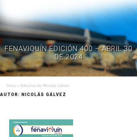
Skip
to
Contractual
Ley de
Contrataciones
Transparencia
content
Contáctenos
Regístrese – Solo
Inicia Sesión
avicultores
FENAVIQUÍN EDICIÓN 400 – ABRIL 30
DE 2024
>
Artículos de: Nicolás Gálvez
AUTOR:
NICOLÁS GÁLVEZ