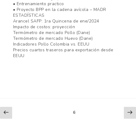
• Entrenamiento practico
• Proyecto BPP en la cadena avícola – MADR
ESTADÍSTICAS
Arancel SAFP: 1ra Quincena de ene/2024
Impacto de costos: proyección
Termómetro de mercado Pollo (Dane)
Termómetro de mercado Huevo (Dane)
Indicadores Pollo Colombia vs. EEUU
Precios cuartos traseros para exportación desde
EEUU
Paginación
Previous
Ne
Page
6
page
pa
de
entradas