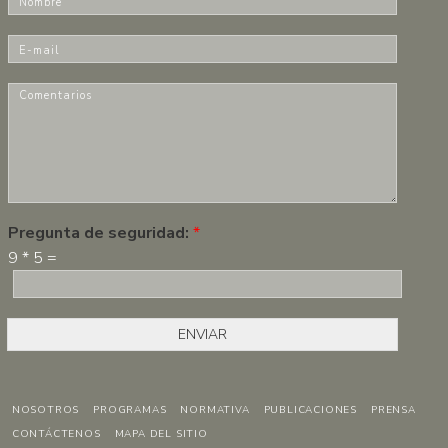
o
m
E
b
-
r
m
C
e
a
o
*
i
m
l
e
*
n
t
a
r
Pregunta de seguridad:
*
i
9
*
5
=
o
s
*
ENVIAR
NOSOTROS
PROGRAMAS
NORMATIVA
PUBLICACIONES
PRENSA
CONTÁCTENOS
MAPA DEL SITIO