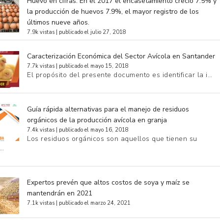
Huevo en cifras. En el 2017 el encasetamiento creció 7.5% y
la producción de huevos 7.9%, el mayor registro de los
últimos nueve años.
7.9k vistas
|
publicado el julio 27, 2018
Caracterización Económica del Sector Avícola en Santander
7.7k vistas
|
publicado el mayo 15, 2018
El propósito del presente documento es identificar la i…
Guía rápida alternativas para el manejo de residuos
orgánicos de la producción avícola en granja
7.4k vistas
|
publicado el mayo 16, 2018
Los residuos orgánicos son aquellos que tienen su
e…
Expertos prevén que altos costos de soya y maíz se
mantendrán en 2021
7.1k vistas
|
publicado el marzo 24, 2021