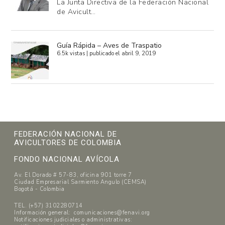
La Junta Directiva de la Federación Nacional
de Avicult…
Guía Rápida – Aves de Traspatio
6.5k vistas
|
publicado el abril 9, 2019
FEDERACIÓN NACIONAL DE
AVICULTORES DE COLOMBIA
FONDO NACIONAL AVÍCOLA
Av. El Dorado # 57-83, oficina 901 torre 7
Ciudad Empresarial Sarmiento Angulo (CEMSA)
Bogotá - Colombia
TEL. (+57) 3102280714
Información general: comunicaciones@fenavi.org
Notificaciones judiciales o administrativas: