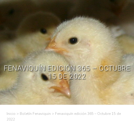
Skip
to
Contractual
Ley de
Contrataciones
Transparencia
content
Contáctenos
Regístrese – Solo
Inicia Sesión
avicultores
FENAVIQUÍN EDICIÓN 365 – OCTUBRE
15 DE 2022
>
Boletín Fenaviquin
>
Fenaviquín edición 365 – Octubre 15 de
2022