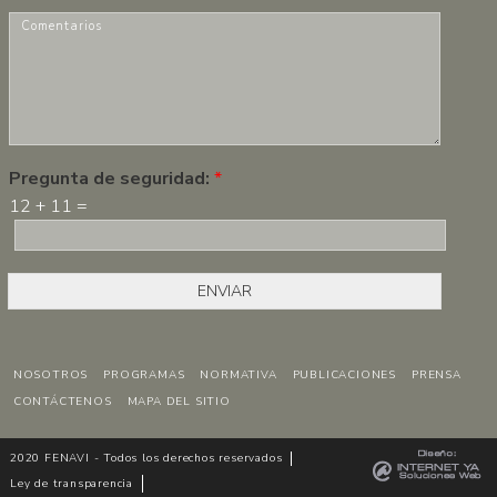
r
m
C
e
a
o
*
i
m
l
e
*
n
t
a
r
Pregunta de seguridad:
*
i
12
+
11
=
o
s
*
ENVIAR
NOSOTROS
PROGRAMAS
NORMATIVA
PUBLICACIONES
PRENSA
CONTÁCTENOS
MAPA DEL SITIO
2020 FENAVI - Todos los derechos reservados
Ley de transparencia