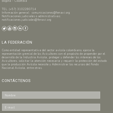
Bogotá - Colombia
TEL. (+57) 3102280714
Información general: comunicaciones@fenavi.org
Notificaciones judiciales o administrativas:
notificaciones.judiciales@fenavi.org
LA FEDERACIÓN
Como entidad representativa del sector avícola colombiano, ejerce la
representación gremial de los Avicultores con el propósito de propender por el
desarrollo de la Industria Avícola, proteger y defender los intereses de los
Avicultores, solicitar la atención necesaria y requerir la protección del estado
que la producción Avícola necesite y Administrar los recursos del Fondo
Nacional Avícola, entre otras.
CONTÁCTENOS
N
o
m
E
b
-