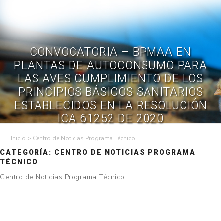
Skip
to
Contractual
Ley de
Contrataciones
Transparencia
content
Contáctenos
Regístrese – Solo
Inicia Sesión
avicultores
CONVOCATORIA – BPMAA EN
PLANTAS DE AUTOCONSUMO PARA
LAS AVES CUMPLIMIENTO DE LOS
PRINCIPIOS BÁSICOS SANITARIOS
ESTABLECIDOS EN LA RESOLUCIÓN
ICA 61252 DE 2020
>
Centro de Noticias Programa Técnico
CATEGORÍA:
CENTRO DE NOTICIAS PROGRAMA
TÉCNICO
Centro de Noticias Programa Técnico