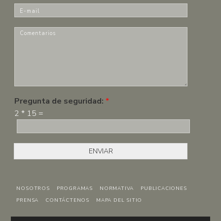
m
E
b
-
r
m
C
e
a
o
*
i
m
l
e
*
n
t
a
r
Pregunta de seguridad:
*
i
2
*
15
=
o
s
*
ENVIAR
NOSOTROS
PROGRAMAS
NORMATIVA
PUBLICACIONES
PRENSA
CONTÁCTENOS
MAPA DEL SITIO