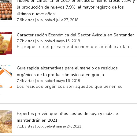
Huevo en cifras. En el 2017 el encasetamiento creció 7.5% y
la producción de huevos 7.9%, el mayor registro de los
últimos nueve años.
7.9k vistas
|
publicado el julio 27, 2018
Caracterización Económica del Sector Avícola en Santander
7.7k vistas
|
publicado el mayo 15, 2018
El propósito del presente documento es identificar la i…
Guía rápida alternativas para el manejo de residuos
orgánicos de la producción avícola en granja
7.4k vistas
|
publicado el mayo 16, 2018
Los residuos orgánicos son aquellos que tienen su
e…
Expertos prevén que altos costos de soya y maíz se
mantendrán en 2021
7.1k vistas
|
publicado el marzo 24, 2021