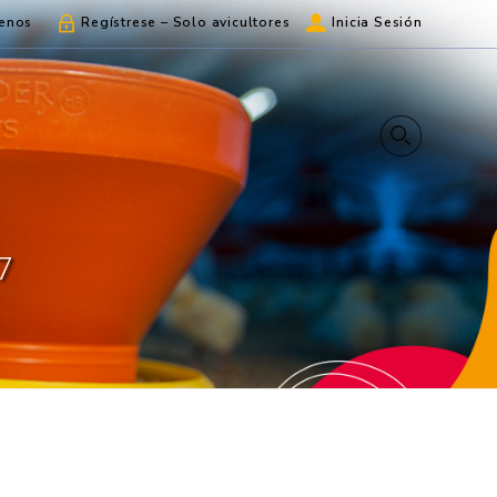
enos
Regístrese – Solo avicultores
Inicia Sesión
7