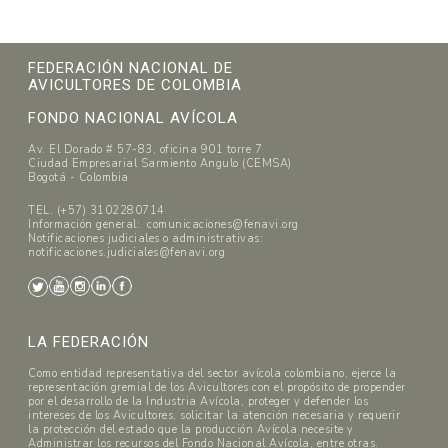
FEDERACIÓN NACIONAL DE
AVICULTORES DE COLOMBIA
FONDO NACIONAL AVÍCOLA
Av. El Dorado # 57-83, oficina 901 torre 7
Ciudad Empresarial Sarmiento Angulo (CEMSA)
Bogotá - Colombia
TEL. (+57) 3102280714
Información general: comunicaciones@fenavi.org
Notificaciones judiciales o administrativas:
notificaciones.judiciales@fenavi.org
LA FEDERACIÓN
Como entidad representativa del sector avícola colombiano, ejerce la
representación gremial de los Avicultores con el propósito de propender
por el desarrollo de la Industria Avícola, proteger y defender los
intereses de los Avicultores, solicitar la atención necesaria y requerir
la protección del estado que la producción Avícola necesite y
Administrar los recursos del Fondo Nacional Avícola, entre otras.