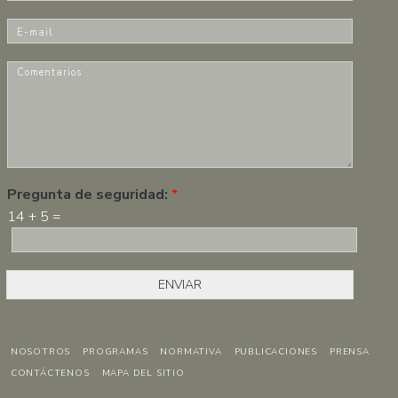
o
m
E
b
-
r
m
C
e
a
o
*
i
m
l
e
*
n
t
a
r
Pregunta de seguridad:
*
i
14
+
5
=
o
s
*
ENVIAR
NOSOTROS
PROGRAMAS
NORMATIVA
PUBLICACIONES
PRENSA
CONTÁCTENOS
MAPA DEL SITIO