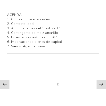
AGENDA
1. Contexto macroeconómico
2. Contexto local
3. Algunos temas del “FastTrack”
4. Contingente de maíz amarillo
5. Expectativas avícolas (incAVI)
6. Importaciones bienes de capital
7. Varios. Agenda mayo
Paginación
Previous
Ne
Page
2
page
pa
de
entradas