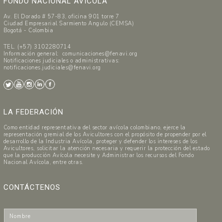
FONDO NACIONAL AVÍCOLA
Av. El Dorado # 57-83, oficina 901 torre 7
Ciudad Empresarial Sarmiento Angulo (CEMSA)
Bogotá - Colombia
TEL. (+57) 3102280714
Información general: comunicaciones@fenavi.org
Notificaciones judiciales o administrativas:
notificaciones.judiciales@fenavi.org
LA FEDERACIÓN
Como entidad representativa del sector avícola colombiano, ejerce la
representación gremial de los Avicultores con el propósito de propender por el
desarrollo de la Industria Avícola, proteger y defender los intereses de los
Avicultores, solicitar la atención necesaria y requerir la protección del estado
que la producción Avícola necesite y Administrar los recursos del Fondo
Nacional Avícola, entre otras.
CONTÁCTENOS
N