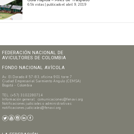
6.5k vistas
|
publicado el abril 9, 2019
FEDERACIÓN NACIONAL DE
AVICULTORES DE COLOMBIA
FONDO NACIONAL AVÍCOLA
Av. El Dorado # 57-83, oficina 901 torre 7
Ciudad Empresarial Sarmiento Angulo (CEMSA)
Bogotá - Colombia
TEL. (+57) 3102280714
Información general: comunicaciones@fenavi.org
Notificaciones judiciales o administrativas:
notificaciones.judiciales@fenavi.org