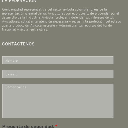
LA FEDERACIÓN
Como entidad representativa del sector avícola colombiano, ejerce la
representación gremial de los Avicultores con el propósito de propender por el
desarrollo de la Industria Avícola, proteger y defender los intereses de los
Avicultores, solicitar la atención necesaria y requerir la protección del estado
que la producción Avícola necesite y Administrar los recursos del Fondo
Nacional Avícola, entre otras.
CONTÁCTENOS
N
o
m
E
b
-
r
m
C
e
a
o
*
i
m
l
e
*
n
t
a
r
Pregunta de seguridad:
*