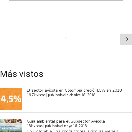
Paginación
Ne
Page
1
pa
de
entradas
Más vistos
El sector avícola en Colombia creció 4,5% en 2018
19.7k vistas
|
publicado el diciembre 18, 2018
Guía ambiental para el Subsector Avícola
18k vistas
|
publicado el mayo 16, 2018
En Colombia, los productores avícolas vienen