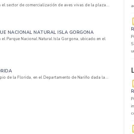
 el sector de comercialización de aves vivas de la plaza...
a
R
RQUE NACIONAL NATURAL ISLA GORGONA
P
a el Parque Nacional Natural Isla Gorgona, ubicado en el
S
u
ORIDA
ipio de la Florida, en el Departamento de Nariño dada la...
R
P
i
c