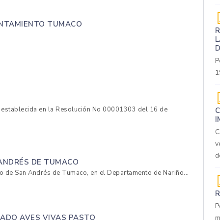
VANTAMIENTO TUMACO
R
L
D
P
1
ia establecida en la Resolución No 00001303 del 16 de
C
I
C
v
d
 ANDRÉS DE TUMACO
rito de San Andrés de Tumaco, en el Departamento de Nariño...
R
P
CADO AVES VIVAS PASTO
m