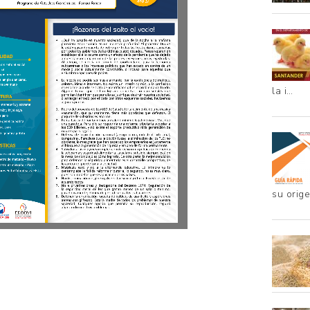
la i…
su orig