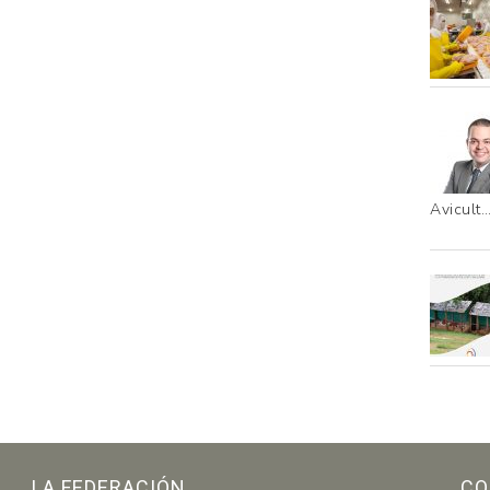
Avicult
LA FEDERACIÓN
CO