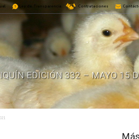
ual
Ley de Transparencia
Contrataciones
Contáct
IQUÍN EDICIÓN 332 – MAYO 15 D
2021
Más