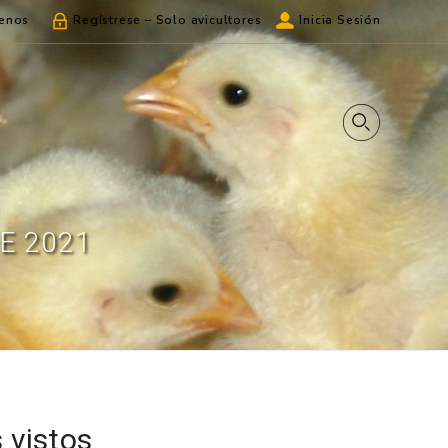
enos
Regístrese – Solo avicultores
Inicia Sesión
E 2021
 vistos