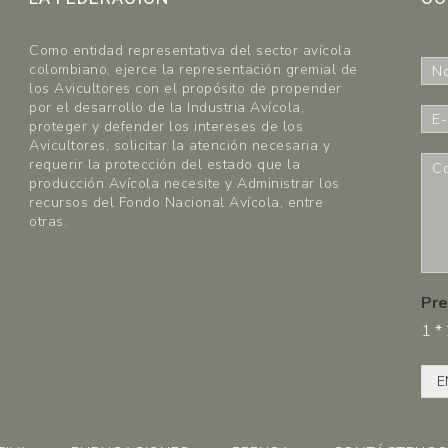
Como entidad representativa del sector avícola
N
colombiano, ejerce la representación gremial de
o
los Avicultores con el propósito de propender
m
por el desarrollo de la Industria Avícola,
E
b
proteger y defender los intereses de los
-
r
Avicultores, solicitar la atención necesaria y
m
C
requerir la protección del estado que la
e
a
o
producción Avícola necesite y Administrar los
*
i
m
recursos del Fondo Nacional Avícola, entre
l
e
otras.
*
n
t
a
r
Pre
i
1
*
o
s
*
E