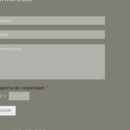
gunta de seguridad:
*
2
=
NVIAR