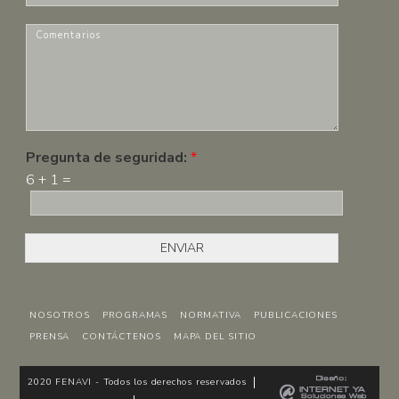
-
r
m
C
e
a
o
*
i
m
l
e
*
n
t
a
r
Pregunta de seguridad:
*
i
6
+
1
=
o
s
*
ENVIAR
NOSOTROS
PROGRAMAS
NORMATIVA
PUBLICACIONES
PRENSA
CONTÁCTENOS
MAPA DEL SITIO
2020 FENAVI - Todos los derechos reservados