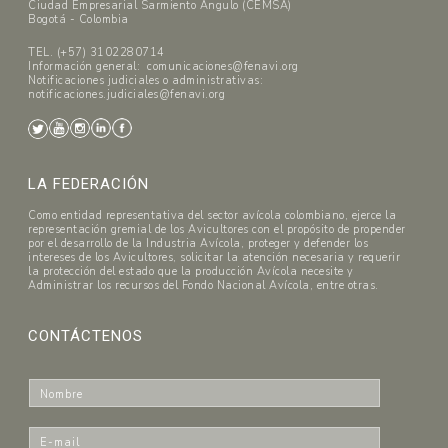
Ciudad Empresarial Sarmiento Angulo (CEMSA)
Bogotá - Colombia
TEL. (+57) 3102280714
Información general: comunicaciones@fenavi.org
Notificaciones judiciales o administrativas:
notificaciones.judiciales@fenavi.org
LA FEDERACIÓN
Como entidad representativa del sector avícola colombiano, ejerce la
representación gremial de los Avicultores con el propósito de propender
por el desarrollo de la Industria Avícola, proteger y defender los
intereses de los Avicultores, solicitar la atención necesaria y requerir
la protección del estado que la producción Avícola necesite y
Administrar los recursos del Fondo Nacional Avícola, entre otras.
CONTÁCTENOS
N
o
m
E
b