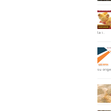
la i…
su orig