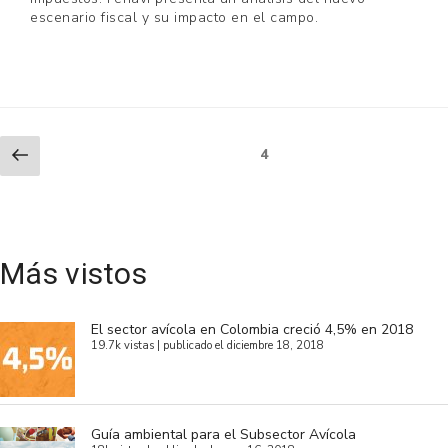
escenario fiscal y su impacto en el campo.
Paginación
Previous
Page
4
page
de
entradas
Más vistos
El sector avícola en Colombia creció 4,5% en 2018
19.7k vistas
|
publicado el diciembre 18, 2018
Guía ambiental para el Subsector Avícola