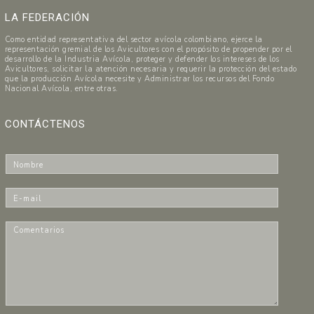
LA FEDERACIÓN
Como entidad representativa del sector avícola colombiano, ejerce la
representación gremial de los Avicultores con el propósito de propender por el
desarrollo de la Industria Avícola, proteger y defender los intereses de los
Avicultores, solicitar la atención necesaria y requerir la protección del estado
que la producción Avícola necesite y Administrar los recursos del Fondo
Nacional Avícola, entre otras.
CONTÁCTENOS
N
o
m
E
b
-
r
m
C
e
a
o
*
i
m
l
e
*
n
t
a