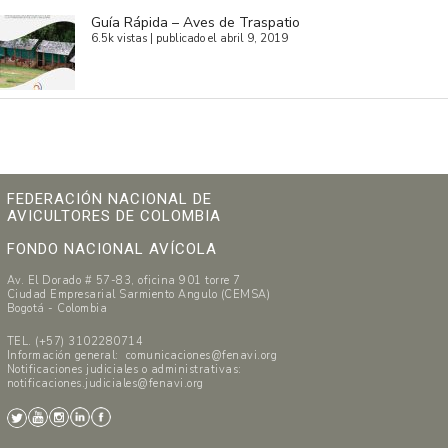
Guía Rápida – Aves de Traspatio
6.5k vistas
|
publicado el abril 9, 2019
FEDERACIÓN NACIONAL DE
AVICULTORES DE COLOMBIA
FONDO NACIONAL AVÍCOLA
Av. El Dorado # 57-83, oficina 901 torre 7
Ciudad Empresarial Sarmiento Angulo (CEMSA)
Bogotá - Colombia
TEL. (+57) 3102280714
Información general: comunicaciones@fenavi.org
Notificaciones judiciales o administrativas:
notificaciones.judiciales@fenavi.org