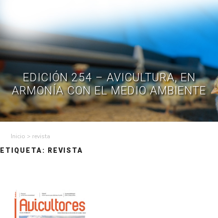
Skip
to
Contractual
Ley de
Contrataciones
Transparencia
content
Contáctenos
Regístrese – Solo
Inicia Sesión
avicultores
EDICIÓN 254 – AVICULTURA, EN
ARMONÍA CON EL MEDIO AMBIENTE
>
revista
ETIQUETA:
REVISTA