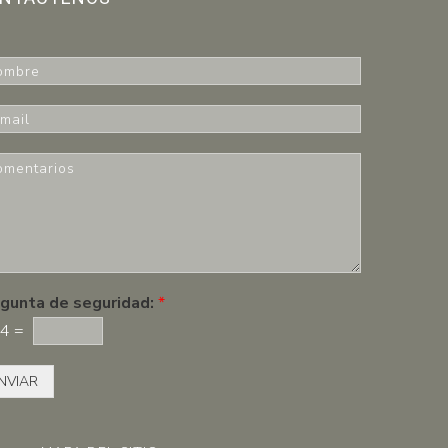
gunta de seguridad:
*
4
=
NVIAR