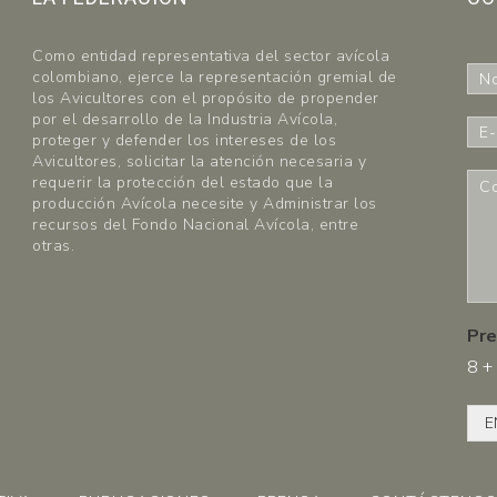
Como entidad representativa del sector avícola
N
colombiano, ejerce la representación gremial de
o
los Avicultores con el propósito de propender
m
por el desarrollo de la Industria Avícola,
E
b
proteger y defender los intereses de los
-
r
Avicultores, solicitar la atención necesaria y
m
C
requerir la protección del estado que la
e
a
o
producción Avícola necesite y Administrar los
*
i
m
recursos del Fondo Nacional Avícola, entre
l
e
otras.
*
n
t
a
r
Pre
i
8
+
o
s
*
E