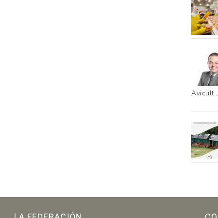
Avicult
LA FEDERACIÓN
CO