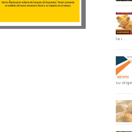
la i…
su orig