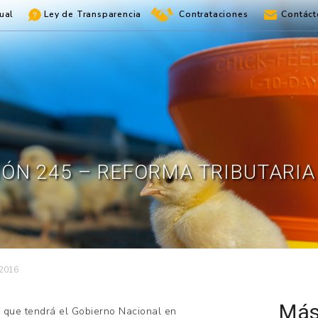
ual
Ley de Transparencia
Contrataciones
Contáct
IÓN 245 – REFORMA TRIBUTARIA
 2016
Más
a que tendrá el Gobierno Nacional en