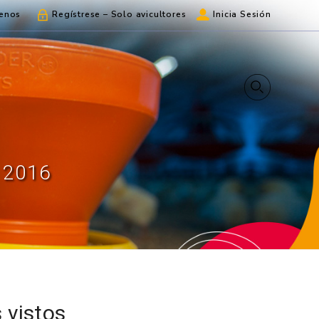
enos
Regístrese – Solo avicultores
Inicia Sesión
 2016
 vistos