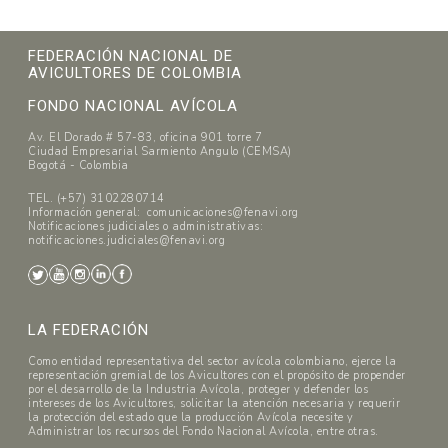
FEDERACIÓN NACIONAL DE
AVICULTORES DE COLOMBIA
FONDO NACIONAL AVÍCOLA
Av. El Dorado # 57-83, oficina 901 torre 7
Ciudad Empresarial Sarmiento Angulo (CEMSA)
Bogotá - Colombia
TEL. (+57) 3102280714
Información general: comunicaciones@fenavi.org
Notificaciones judiciales o administrativas:
notificaciones.judiciales@fenavi.org
LA FEDERACIÓN
Como entidad representativa del sector avícola colombiano, ejerce la
representación gremial de los Avicultores con el propósito de propender
por el desarrollo de la Industria Avícola, proteger y defender los
intereses de los Avicultores, solicitar la atención necesaria y requerir
la protección del estado que la producción Avícola necesite y
Administrar los recursos del Fondo Nacional Avícola, entre otras.