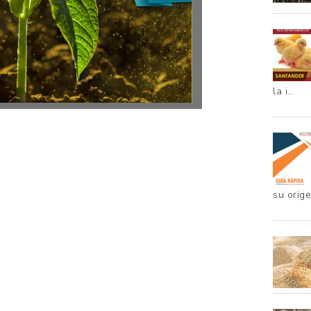
la i…
su orig