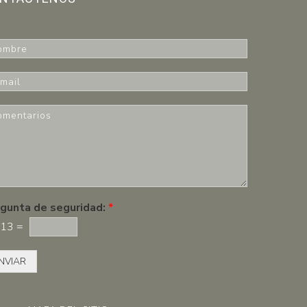
gunta de seguridad:
*
13
=
NVIAR