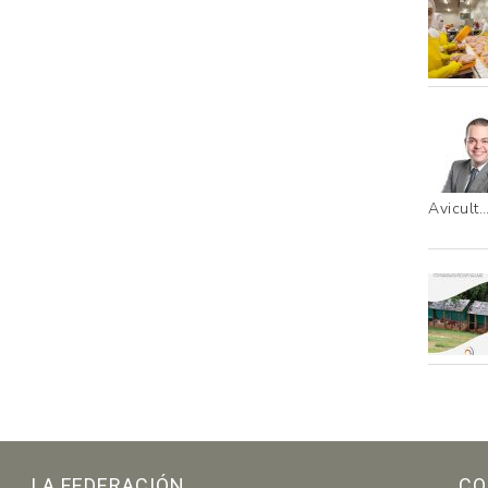
Avicult
LA FEDERACIÓN
CO