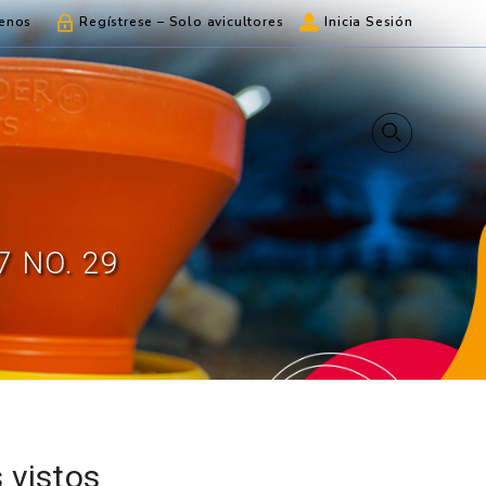
enos
Regístrese – Solo avicultores
Inicia Sesión
 NO. 29
 vistos