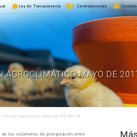
ual
Ley de Transparencia
Contrataciones
Contáct
N AGROCLIMÁTICO MAYO DE 2017
o
>
Boletín Agroclimático Mayo de 2017 No. 29
Más
de los volúmenes de precipitación entre