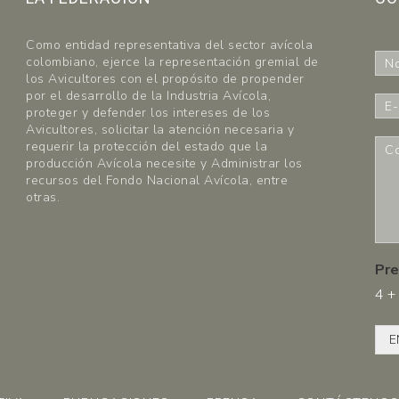
Como entidad representativa del sector avícola
N
colombiano, ejerce la representación gremial de
o
los Avicultores con el propósito de propender
m
por el desarrollo de la Industria Avícola,
E
b
proteger y defender los intereses de los
-
r
Avicultores, solicitar la atención necesaria y
m
C
requerir la protección del estado que la
e
a
o
producción Avícola necesite y Administrar los
*
i
m
recursos del Fondo Nacional Avícola, entre
l
e
otras.
*
n
t
a
r
Pre
i
4
+
o
s
*
E