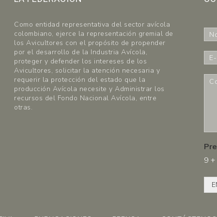
Como entidad representativa del sector avícola
N
colombiano, ejerce la representación gremial de
o
los Avicultores con el propósito de propender
m
por el desarrollo de la Industria Avícola,
E
b
proteger y defender los intereses de los
-
r
Avicultores, solicitar la atención necesaria y
m
C
requerir la protección del estado que la
e
a
o
producción Avícola necesite y Administrar los
*
i
m
recursos del Fondo Nacional Avícola, entre
l
e
otras.
*
n
t
a
r
Pre
i
9
+
o
s
*
E