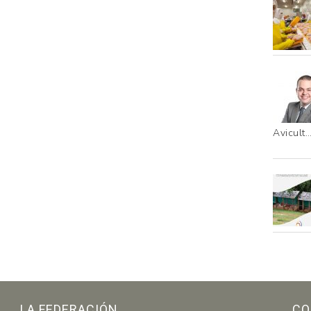
Avicult
LA FEDERACIÓN
CO