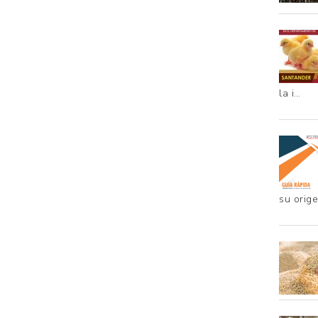
la i…
su orig