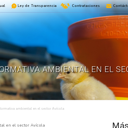
ual
Ley de Transparencia
Contrataciones
Contáct
NORMATIVA AMBIENTAL EN EL SE
 Normativa ambiental en el sector Avícola
Más
al en el sector Avícola