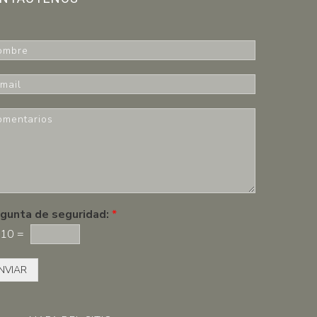
gunta de seguridad:
*
10
=
NVIAR