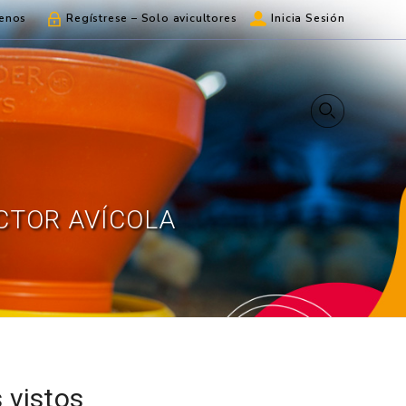
enos
Regístrese – Solo avicultores
Inicia Sesión
CTOR AVÍCOLA
 vistos