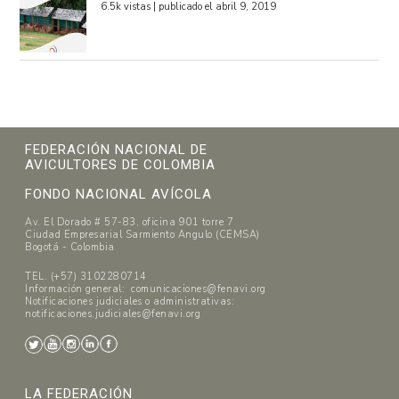
6.5k vistas
|
publicado el abril 9, 2019
FEDERACIÓN NACIONAL DE
AVICULTORES DE COLOMBIA
FONDO NACIONAL AVÍCOLA
Av. El Dorado # 57-83, oficina 901 torre 7
Ciudad Empresarial Sarmiento Angulo (CEMSA)
Bogotá - Colombia
TEL. (+57) 3102280714
Información general: comunicaciones@fenavi.org
Notificaciones judiciales o administrativas:
notificaciones.judiciales@fenavi.org
LA FEDERACIÓN