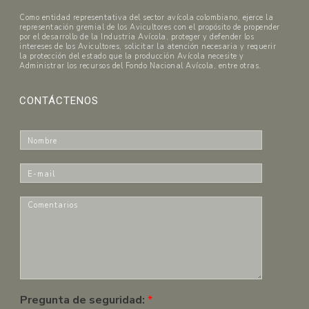
Como entidad representativa del sector avícola colombiano, ejerce la
representación gremial de los Avicultores con el propósito de propender
por el desarrollo de la Industria Avícola, proteger y defender los
intereses de los Avicultores, solicitar la atención necesaria y requerir
la protección del estado que la producción Avícola necesite y
Administrar los recursos del Fondo Nacional Avícola, entre otras.
CONTÁCTENOS
N
o
m
E
b
-
r
m
C
e
a
o
*
i
m
l
e
*
n
t
a
r
Pregunta de seguridad:
*