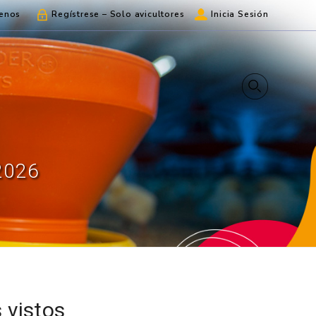
enos
Regístrese – Solo avicultores
Inicia Sesión
2026
 vistos