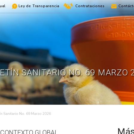
ual
Ley de Transparencia
Contrataciones
Contáct
ETÍN SANITARIO NO. 69 MARZO 
ín Sanitario No. 69 Marzo 2026
Más
 CONTEXTO GLOBAL,