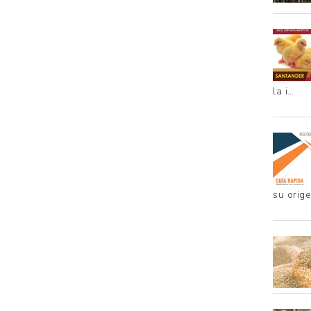
la i…
su orig