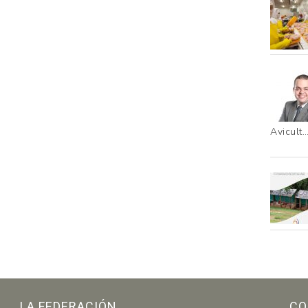
Avicult
LA FEDERACIÓN
CO