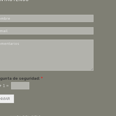
gunta de seguridad:
*
+
1
=
NVIAR