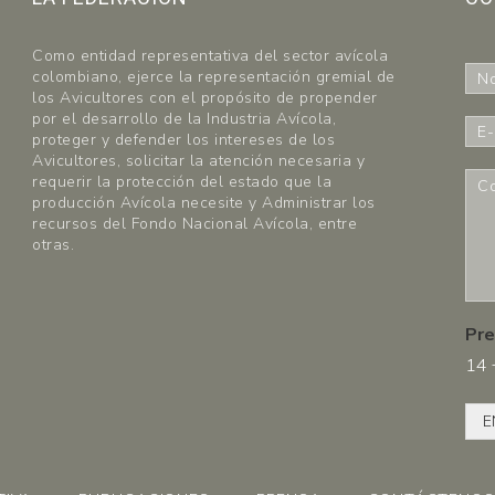
Como entidad representativa del sector avícola
N
colombiano, ejerce la representación gremial de
o
los Avicultores con el propósito de propender
m
por el desarrollo de la Industria Avícola,
E
b
proteger y defender los intereses de los
-
r
Avicultores, solicitar la atención necesaria y
m
C
requerir la protección del estado que la
e
a
o
producción Avícola necesite y Administrar los
*
i
m
recursos del Fondo Nacional Avícola, entre
l
e
otras.
*
n
t
a
r
Pre
i
14
o
s
*
E