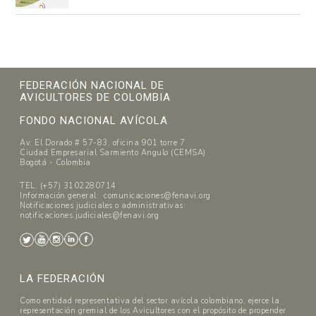
FEDERACIÓN NACIONAL DE
AVICULTORES DE COLOMBIA
FONDO NACIONAL AVÍCOLA
Av. El Dorado # 57-83, oficina 901 torre 7
Ciudad Empresarial Sarmiento Angulo (CEMSA)
Bogotá - Colombia
TEL. (+57) 3102280714
Información general: comunicaciones@fenavi.org
Notificaciones judiciales o administrativas:
notificaciones.judiciales@fenavi.org
LA FEDERACIÓN
Como entidad representativa del sector avícola colombiano, ejerce la
representación gremial de los Avicultores con el propósito de propender