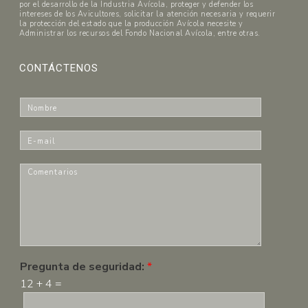
por el desarrollo de la Industria Avícola, proteger y defender los
intereses de los Avicultores, solicitar la atención necesaria y requerir
la protección del estado que la producción Avícola necesite y
Administrar los recursos del Fondo Nacional Avícola, entre otras.
CONTÁCTENOS
N
o
m
E
b
-
r
m
C
e
a
o
*
i
m
l
e
*
n
t
a
r
Pregunta de seguridad:
*
i
12
+
4
=
o
s